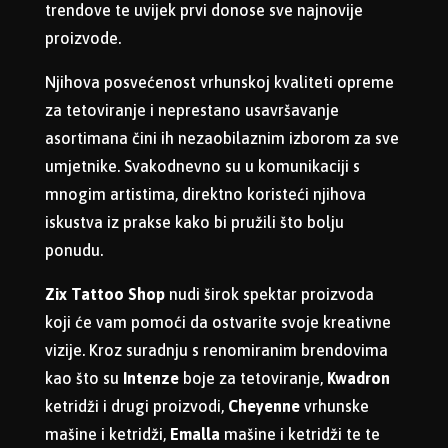
trendove te uvijek prvi donose sve najnovije
proizvode.
Njihova posvećenost vrhunskoj kvaliteti opreme
za tetoviranje i neprestano usavršavanje
asortimana čini ih nezaobilaznim izborom za sve
umjetnike. Svakodnevno su u komunikaciji s
mnogim artistima, direktno koristeći njihova
iskustva iz prakse kako bi pružili što bolju
ponudu.
Zix Tattoo Shop
nudi širok spektar proizvoda
koji će vam pomoći da ostvarite svoje kreativne
vizije. Kroz suradnju s renomiranim brendovima
kao što su
Intenze
boje za tetoviranje,
Kwadron
ketridži i drugi proizvodi,
Cheyenne
vrhunske
mašine i ketridži,
Emalla
mašine i ketridži te
te