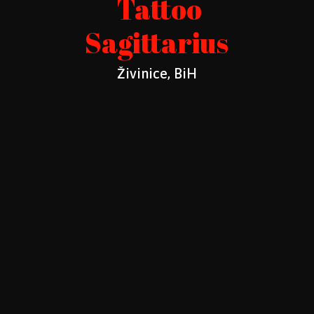
Tattoo
Sagittarius
Živinice, BiH